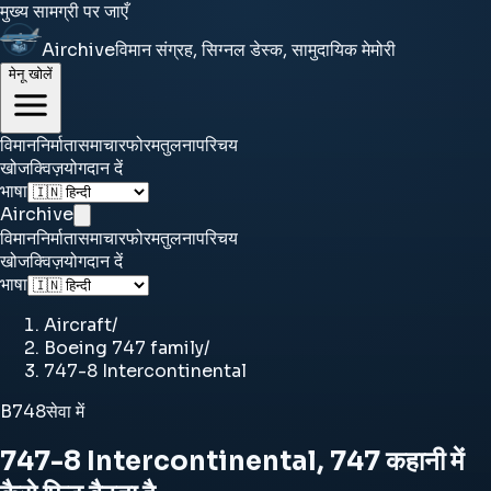
मुख्य सामग्री पर जाएँ
Airchive
विमान संग्रह, सिग्नल डेस्क, सामुदायिक मेमोरी
मेनू खोलें
विमान
निर्माता
समाचार
फोरम
तुलना
परिचय
खोज
क्विज़
योगदान दें
भाषा
Airchive
विमान
निर्माता
समाचार
फोरम
तुलना
परिचय
खोज
क्विज़
योगदान दें
भाषा
Aircraft
/
Boeing 747 family
/
747-8 Intercontinental
B748
सेवा में
747-8 Intercontinental, 747 कहानी में