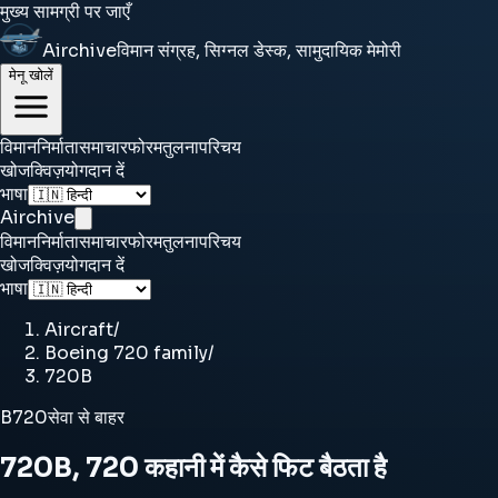
मुख्य सामग्री पर जाएँ
Airchive
विमान संग्रह, सिग्नल डेस्क, सामुदायिक मेमोरी
मेनू खोलें
विमान
निर्माता
समाचार
फोरम
तुलना
परिचय
खोज
क्विज़
योगदान दें
भाषा
Airchive
विमान
निर्माता
समाचार
फोरम
तुलना
परिचय
खोज
क्विज़
योगदान दें
भाषा
Aircraft
/
Boeing 720 family
/
720B
B720
सेवा से बाहर
720B, 720 कहानी में कैसे फिट बैठता है