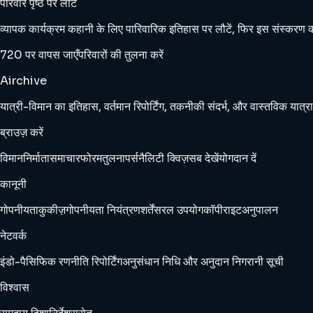
परिवार पृष्ठ पर लौटें
व्यापक कार्यक्रम कहानी के लिए पारिवारिक इतिहास पर लौटें, फिर इस संस्करण की तु
720 पर वापस जाएँ
परिवारों की तुलना करें
Airchive
यात्री-विमान का इतिहास, वर्तमान रिपोर्टिंग, तकनीकी संदर्भ, और वास्तविक यात्रा
ब्राउज़ करें
विमान
निर्माता
समाचार
फोरम
तुलना
पर्सनैलिटी क्विज़
सब देखें
योगदान दें
कानूनी
गोपनीयता
कुकीज़
गोपनीयता नियंत्रण
शर्तें
सरल उपयोग
कॉपीराइट
अनुपालन
नेटवर्क
इंडो-पैसिफिक रणनीति रिपोर्टिंग
अनुसंधान निधि और अनुदान निगरानी सूची
विश्वास