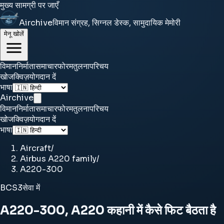
मुख्य सामग्री पर जाएँ
Airchive
विमान संग्रह, सिग्नल डेस्क, सामुदायिक मेमोरी
मेनू खोलें
विमान
निर्माता
समाचार
फोरम
तुलना
परिचय
खोज
क्विज़
योगदान दें
भाषा
Airchive
विमान
निर्माता
समाचार
फोरम
तुलना
परिचय
खोज
क्विज़
योगदान दें
भाषा
Aircraft
/
Airbus A220 family
/
A220-300
BCS3
सेवा में
A220-300, A220 कहानी में कैसे फिट बैठता है