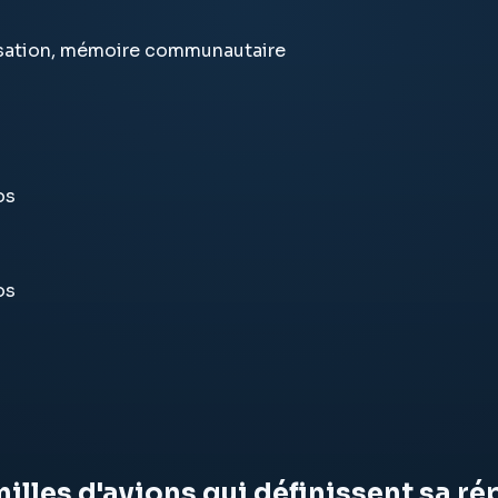
isation, mémoire communautaire
os
os
illes d'avions qui définissent sa ré