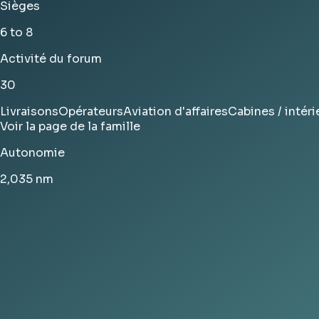
Sièges
6 to 8
Activité du forum
30
Livraisons
Opérateurs
Aviation d'affaires
Cabines / intéri
Voir la page de la famille
Autonomie
2,035
nm