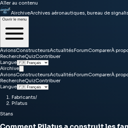
Aller au contenu
Airchive
Archives aéronautiques, bureau de signal
Ouvrir le menu
Avions
Constructeurs
Actualités
Forum
Comparer
À prop
Recherche
Quiz
Contribuer
Langue
Airchive
Avions
Constructeurs
Actualités
Forum
Comparer
À prop
Recherche
Quiz
Contribuer
Langue
Fabricants
/
Pilatus
Stans
Comment Pilatus a construit les fam