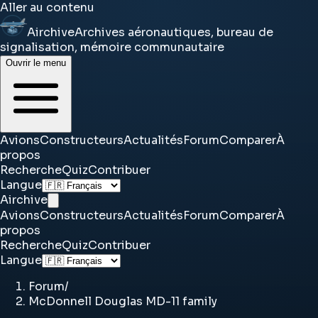
Aller au contenu
Airchive
Archives aéronautiques, bureau de
signalisation, mémoire communautaire
Ouvrir le menu
Avions
Constructeurs
Actualités
Forum
Comparer
À
propos
Recherche
Quiz
Contribuer
Langue
Airchive
Avions
Constructeurs
Actualités
Forum
Comparer
À
propos
Recherche
Quiz
Contribuer
Langue
Forum
/
McDonnell Douglas MD-11 family