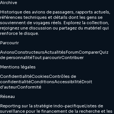
Airchive
Historique des avions de passagers, rapports actuels,
références techniques et détails dont les gens se
souviennent de voyages réels. Explorez la collection,
rejoignez une discussion ou partagez du matériel qui
renforce le disque.
Parcourir
Avions
Constructeurs
Actualités
Forum
Comparer
Quiz
de personnalité
Tout parcourir
Contribuer
Mentions légales
Confidentialité
Cookies
Contrôles de
confidentialité
Conditions
Accessibilité
Droit
d'auteur
Conformité
Réseau
Reporting sur la stratégie indo-pacifique
Listes de
surveillance pour le financement de la recherche et les