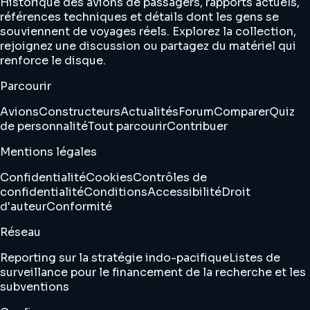
Historique des avions de passagers, rapports actuels,
références techniques et détails dont les gens se
souviennent de voyages réels. Explorez la collection,
rejoignez une discussion ou partagez du matériel qui
renforce le disque.
Parcourir
Avions
Constructeurs
Actualités
Forum
Comparer
Quiz
de personnalité
Tout parcourir
Contribuer
Mentions légales
Confidentialité
Cookies
Contrôles de
confidentialité
Conditions
Accessibilité
Droit
d'auteur
Conformité
Réseau
Reporting sur la stratégie indo-pacifique
Listes de
surveillance pour le financement de la recherche et les
subventions