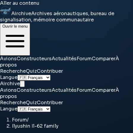
Aller au contenu
Airchive
Archives aéronautiques, bureau de
signalisation, mémoire communautaire
Ouvrir le menu
Avions
Constructeurs
Actualités
Forum
Comparer
À
propos
Recherche
Quiz
Contribuer
Langue
Airchive
Avions
Constructeurs
Actualités
Forum
Comparer
À
propos
Recherche
Quiz
Contribuer
Langue
Forum
/
Ilyushin Il-62 family