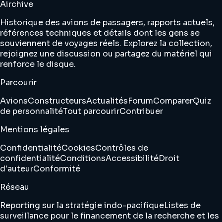
Airchive
Historique des avions de passagers, rapports actuels,
références techniques et détails dont les gens se
souviennent de voyages réels. Explorez la collection,
rejoignez une discussion ou partagez du matériel qui
renforce le disque.
Parcourir
Avions
Constructeurs
Actualités
Forum
Comparer
Quiz
de personnalité
Tout parcourir
Contribuer
Mentions légales
Confidentialité
Cookies
Contrôles de
confidentialité
Conditions
Accessibilité
Droit
d'auteur
Conformité
Réseau
Reporting sur la stratégie indo-pacifique
Listes de
surveillance pour le financement de la recherche et les