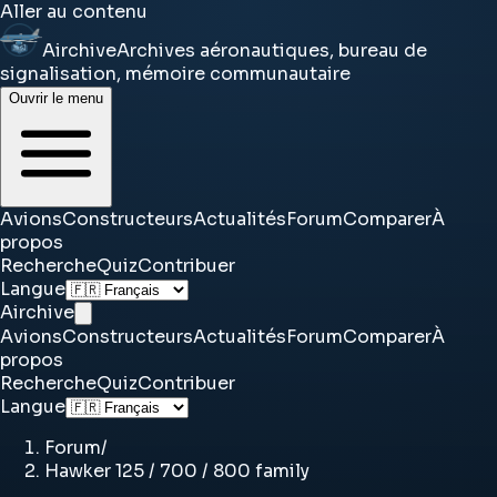
Aller au contenu
Airchive
Archives aéronautiques, bureau de
signalisation, mémoire communautaire
Ouvrir le menu
Avions
Constructeurs
Actualités
Forum
Comparer
À
propos
Recherche
Quiz
Contribuer
Langue
Airchive
Avions
Constructeurs
Actualités
Forum
Comparer
À
propos
Recherche
Quiz
Contribuer
Langue
Forum
/
Hawker 125 / 700 / 800 family