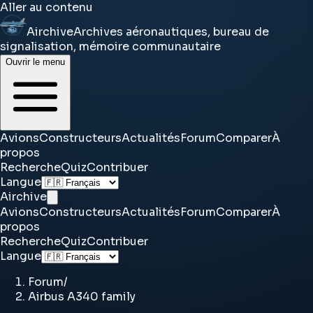
Aller au contenu
Airchive
Archives aéronautiques, bureau de
signalisation, mémoire communautaire
Ouvrir le menu
Avions
Constructeurs
Actualités
Forum
Comparer
À
propos
Recherche
Quiz
Contribuer
Langue
Airchive
Avions
Constructeurs
Actualités
Forum
Comparer
À
propos
Recherche
Quiz
Contribuer
Langue
Forum
/
Airbus A340 family