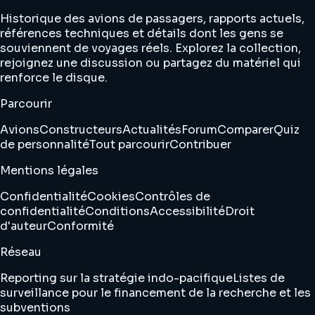
Historique des avions de passagers, rapports actuels,
références techniques et détails dont les gens se
souviennent de voyages réels. Explorez la collection,
rejoignez une discussion ou partagez du matériel qui
renforce le disque.
Parcourir
Avions
Constructeurs
Actualités
Forum
Comparer
Quiz
de personnalité
Tout parcourir
Contribuer
Mentions légales
Confidentialité
Cookies
Contrôles de
confidentialité
Conditions
Accessibilité
Droit
d'auteur
Conformité
Réseau
Reporting sur la stratégie indo-pacifique
Listes de
surveillance pour le financement de la recherche et les
subventions