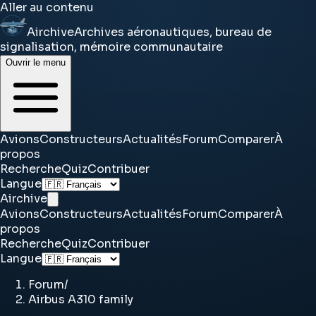
Aller au contenu
Airchive
Archives aéronautiques, bureau de
signalisation, mémoire communautaire
Ouvrir le menu
Avions
Constructeurs
Actualités
Forum
Comparer
À
propos
Recherche
Quiz
Contribuer
Langue
Airchive
Avions
Constructeurs
Actualités
Forum
Comparer
À
propos
Recherche
Quiz
Contribuer
Langue
Forum
/
Airbus A310 family