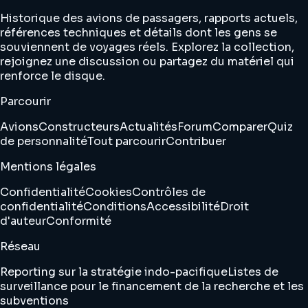
Historique des avions de passagers, rapports actuels,
références techniques et détails dont les gens se
souviennent de voyages réels. Explorez la collection,
rejoignez une discussion ou partagez du matériel qui
renforce le disque.
Parcourir
Avions
Constructeurs
Actualités
Forum
Comparer
Quiz
de personnalité
Tout parcourir
Contribuer
Mentions légales
Confidentialité
Cookies
Contrôles de
confidentialité
Conditions
Accessibilité
Droit
d'auteur
Conformité
Réseau
Reporting sur la stratégie indo-pacifique
Listes de
surveillance pour le financement de la recherche et les
subventions