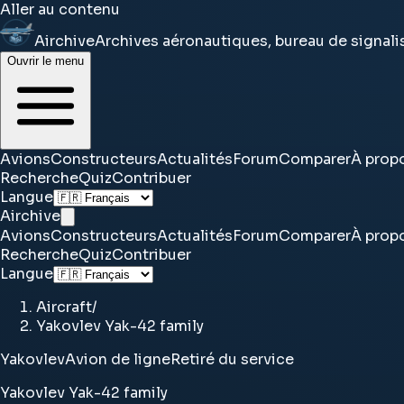
Aller au contenu
Airchive
Archives aéronautiques, bureau de signal
Ouvrir le menu
Avions
Constructeurs
Actualités
Forum
Comparer
À prop
Recherche
Quiz
Contribuer
Langue
Airchive
Avions
Constructeurs
Actualités
Forum
Comparer
À prop
Recherche
Quiz
Contribuer
Langue
Aircraft
/
Yakovlev Yak-42 family
Yakovlev
Avion de ligne
Retiré du service
Yakovlev Yak-42 family