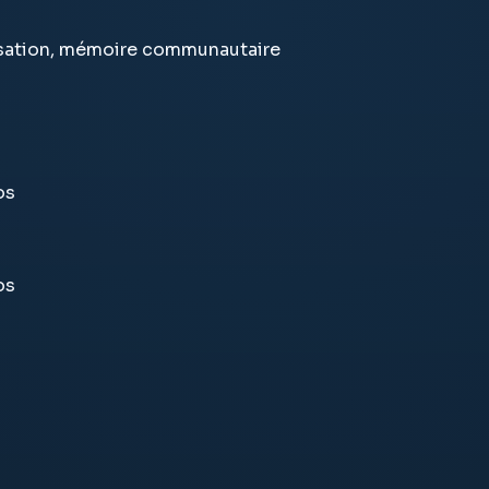
isation, mémoire communautaire
os
os