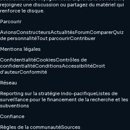
rejoignez une discussion ou partagez du matériel qui
renforce le disque.
Parcourir
Avions
Constructeurs
Actualités
Forum
Comparer
Quiz
de personnalité
Tout parcourir
Contribuer
Mentions légales
Confidentialité
Cookies
Contrôles de
confidentialité
Conditions
Accessibilité
Droit
d'auteur
Conformité
Réseau
Reporting sur la stratégie indo-pacifique
Listes de
surveillance pour le financement de la recherche et les
subventions
Confiance
Règles de la communauté
Sources