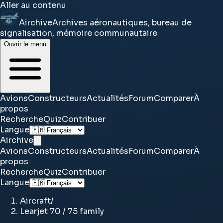
Aller au contenu
Airchive
Archives aéronautiques, bureau de
signalisation, mémoire communautaire
Ouvrir le menu
Avions
Constructeurs
Actualités
Forum
Comparer
À
propos
Recherche
Quiz
Contribuer
Langue
Airchive
Avions
Constructeurs
Actualités
Forum
Comparer
À
propos
Recherche
Quiz
Contribuer
Langue
Aircraft
/
Learjet 70 / 75 family