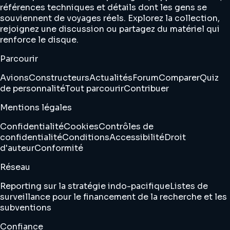
références techniques et détails dont les gens se
souviennent de voyages réels. Explorez la collection,
rejoignez une discussion ou partagez du matériel qui
renforce le disque.
Parcourir
Avions
Constructeurs
Actualités
Forum
Comparer
Quiz
de personnalité
Tout parcourir
Contribuer
Mentions légales
Confidentialité
Cookies
Contrôles de
confidentialité
Conditions
Accessibilité
Droit
d'auteur
Conformité
Réseau
Reporting sur la stratégie indo-pacifique
Listes de
surveillance pour le financement de la recherche et les
subventions
Confiance