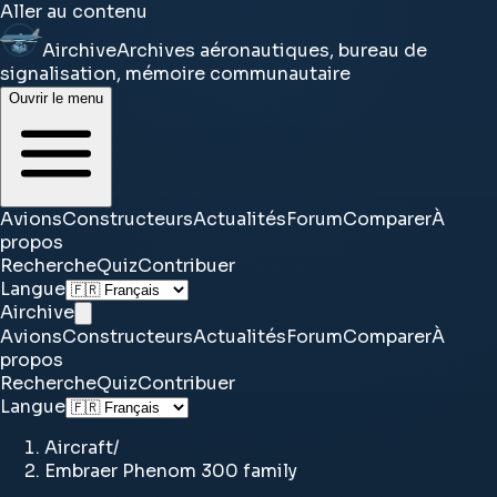
Aller au contenu
Airchive
Archives aéronautiques, bureau de
signalisation, mémoire communautaire
Ouvrir le menu
Avions
Constructeurs
Actualités
Forum
Comparer
À
propos
Recherche
Quiz
Contribuer
Langue
Airchive
Avions
Constructeurs
Actualités
Forum
Comparer
À
propos
Recherche
Quiz
Contribuer
Langue
Aircraft
/
Embraer Phenom 300 family