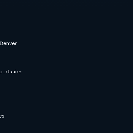
 Denver
portuaire
es