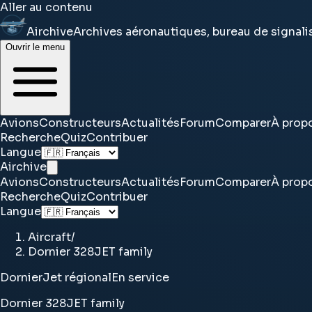
Aller au contenu
Airchive
Archives aéronautiques, bureau de signal
Ouvrir le menu
Avions
Constructeurs
Actualités
Forum
Comparer
À prop
Recherche
Quiz
Contribuer
Langue
Airchive
Avions
Constructeurs
Actualités
Forum
Comparer
À prop
Recherche
Quiz
Contribuer
Langue
Aircraft
/
Dornier 328JET family
Dornier
Jet régional
En service
Dornier 328JET family