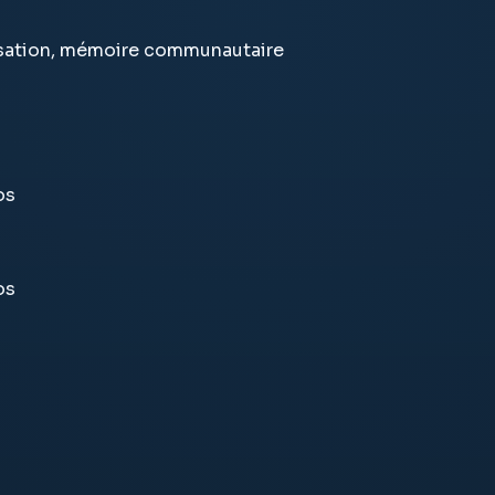
isation, mémoire communautaire
os
os