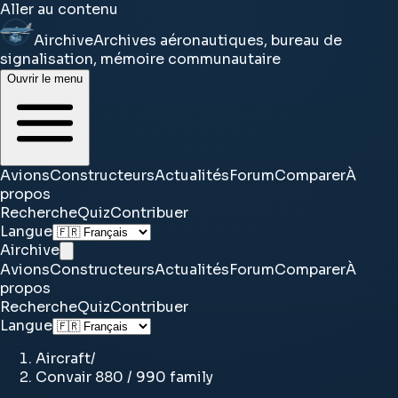
Aller au contenu
Airchive
Archives aéronautiques, bureau de
signalisation, mémoire communautaire
Ouvrir le menu
Avions
Constructeurs
Actualités
Forum
Comparer
À
propos
Recherche
Quiz
Contribuer
Langue
Airchive
Avions
Constructeurs
Actualités
Forum
Comparer
À
propos
Recherche
Quiz
Contribuer
Langue
Aircraft
/
Convair 880 / 990 family