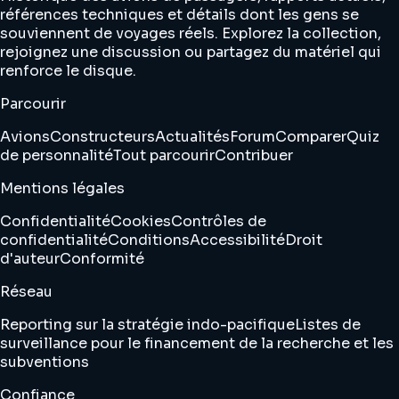
références techniques et détails dont les gens se
souviennent de voyages réels. Explorez la collection,
rejoignez une discussion ou partagez du matériel qui
renforce le disque.
Parcourir
Avions
Constructeurs
Actualités
Forum
Comparer
Quiz
de personnalité
Tout parcourir
Contribuer
Mentions légales
Confidentialité
Cookies
Contrôles de
confidentialité
Conditions
Accessibilité
Droit
d'auteur
Conformité
Réseau
Reporting sur la stratégie indo-pacifique
Listes de
surveillance pour le financement de la recherche et les
subventions
Confiance