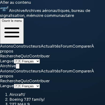
Aller au contenu
Airchive
Archives aéronautiques, bureau de
signalisation, mémoire communautaire
Ouvrir le menu
Avions
Constructeurs
Actualités
Forum
Comparer
À
propos
Recherche
Quiz
Contribuer
Langue
Airchive
Avions
Constructeurs
Actualités
Forum
Comparer
À
propos
Recherche
Quiz
Contribuer
Langue
Aircraft
/
Boeing 737 family
/
737 MAX 9