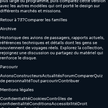
plus large du programme, puis comparez cette version
avec les autres modèles qui ont porté le design sur
différents marchés et missions.
Retour à 737
Comparer les familles
Airchive
Historique des avions de passagers, rapports actuels,
références techniques et détails dont les gens se
souviennent de voyages réels. Explorez la collection,
rejoignez une discussion ou partagez du matériel qui
renforce le disque.
Parcourir
Avions
Constructeurs
Actualités
Forum
Comparer
Quiz
de personnalité
Tout parcourir
Contribuer
Mentions légales
Confidentialité
Cookies
Contrôles de
confidentialité
Conditions
Accessibilité
Droit