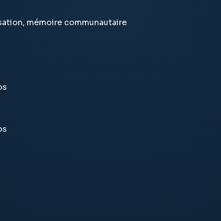
isation, mémoire communautaire
os
os