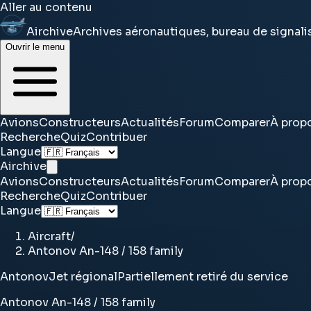
Aller au contenu
Airchive
Archives aéronautiques, bureau de signal
Ouvrir le menu
Avions
Constructeurs
Actualités
Forum
Comparer
À prop
Recherche
Quiz
Contribuer
Langue
Airchive
Avions
Constructeurs
Actualités
Forum
Comparer
À prop
Recherche
Quiz
Contribuer
Langue
Aircraft
/
Antonov An-148 / 158 family
Antonov
Jet régional
Partiellement retiré du service
Antonov An-148 / 158 family