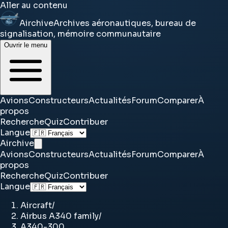
Aller au contenu
Airchive
Archives aéronautiques, bureau de
signalisation, mémoire communautaire
Ouvrir le menu
Avions
Constructeurs
Actualités
Forum
Comparer
À
propos
Recherche
Quiz
Contribuer
Langue
Airchive
Avions
Constructeurs
Actualités
Forum
Comparer
À
propos
Recherche
Quiz
Contribuer
Langue
Aircraft
/
Airbus A340 family
/
A340-300