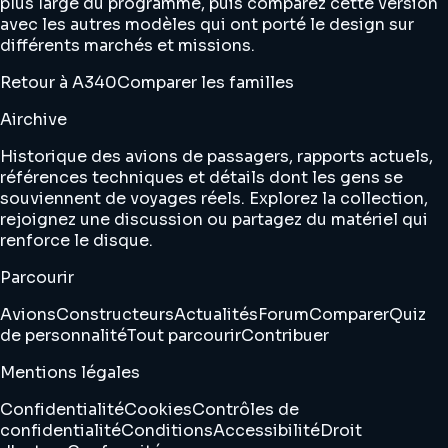
plus large du programme, puis comparez cette version
avec les autres modèles qui ont porté le design sur
différents marchés et missions.
Retour à A340
Comparer les familles
Airchive
Historique des avions de passagers, rapports actuels,
références techniques et détails dont les gens se
souviennent de voyages réels. Explorez la collection,
rejoignez une discussion ou partagez du matériel qui
renforce le disque.
Parcourir
Avions
Constructeurs
Actualités
Forum
Comparer
Quiz
de personnalité
Tout parcourir
Contribuer
Mentions légales
Confidentialité
Cookies
Contrôles de
confidentialité
Conditions
Accessibilité
Droit