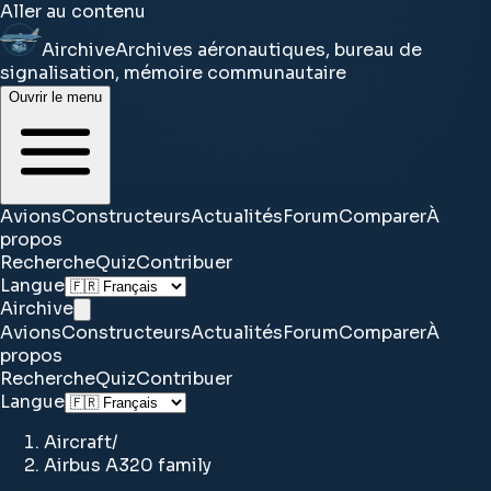
Aller au contenu
Airchive
Archives aéronautiques, bureau de
signalisation, mémoire communautaire
Ouvrir le menu
Avions
Constructeurs
Actualités
Forum
Comparer
À
propos
Recherche
Quiz
Contribuer
Langue
Airchive
Avions
Constructeurs
Actualités
Forum
Comparer
À
propos
Recherche
Quiz
Contribuer
Langue
Aircraft
/
Airbus A320 family