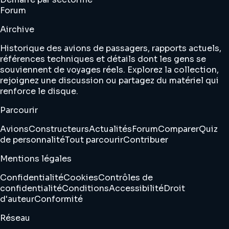
Forum
Airchive
Historique des avions de passagers, rapports actuels,
références techniques et détails dont les gens se
souviennent de voyages réels. Explorez la collection,
rejoignez une discussion ou partagez du matériel qui
renforce le disque.
Parcourir
Avions
Constructeurs
Actualités
Forum
Comparer
Quiz
de personnalité
Tout parcourir
Contribuer
Mentions légales
Confidentialité
Cookies
Contrôles de
confidentialité
Conditions
Accessibilité
Droit
d'auteur
Conformité
Réseau