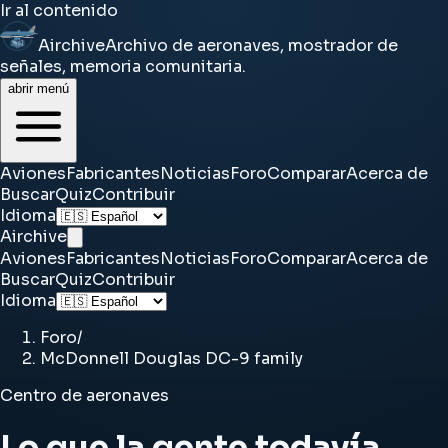
Ir al contenido
Airchive
Archivo de aeronaves, mostrador de
señales, memoria comunitaria.
abrir menú
Aviones
Fabricantes
Noticias
Foro
Comparar
Acerca de
Buscar
Quiz
Contribuir
Idioma
Airchive
Aviones
Fabricantes
Noticias
Foro
Comparar
Acerca de
Buscar
Quiz
Contribuir
Idioma
Foro
/
McDonnell Douglas DC-9 family
Centro de aeronaves
Lo que la gente todavía