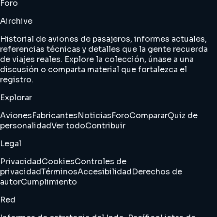
Foro
Airchive
Historial de aviones de pasajeros, informes actuales,
referencias técnicas y detalles que la gente recuerda
de viajes reales. Explore la colección, únase a una
discusión o comparta material que fortalezca el
registro.
Explorar
Aviones
Fabricantes
Noticias
Foro
Comparar
Quiz de
personalidad
Ver todo
Contribuir
Legal
Privacidad
Cookies
Controles de
privacidad
Términos
Accesibilidad
Derechos de
autor
Cumplimiento
Red