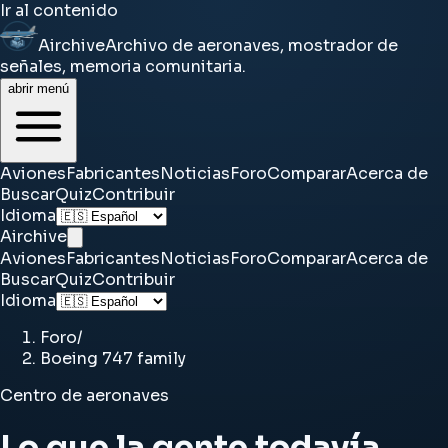
Ir al contenido
Airchive
Archivo de aeronaves, mostrador de
señales, memoria comunitaria.
abrir menú
Aviones
Fabricantes
Noticias
Foro
Comparar
Acerca de
Buscar
Quiz
Contribuir
Idioma
Airchive
Aviones
Fabricantes
Noticias
Foro
Comparar
Acerca de
Buscar
Quiz
Contribuir
Idioma
Foro
/
Boeing 747 family
Centro de aeronaves
Lo que la gente todavía