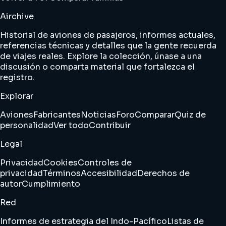
Airchive
Historial de aviones de pasajeros, informes actuales,
referencias técnicas y detalles que la gente recuerda
de viajes reales. Explore la colección, únase a una
discusión o comparta material que fortalezca el
registro.
Explorar
Aviones
Fabricantes
Noticias
Foro
Comparar
Quiz de
personalidad
Ver todo
Contribuir
Legal
Privacidad
Cookies
Controles de
privacidad
Términos
Accesibilidad
Derechos de
autor
Cumplimiento
Red
Informes de estrategia del Indo-Pacífico
Listas de