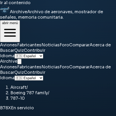
Ir al contenido
Airchive
Archivo de aeronaves, mostrador de
señales, memoria comunitaria.
abrir menú
Aviones
Fabricantes
Noticias
Foro
Comparar
Acerca de
Buscar
Quiz
Contribuir
Idioma
Airchive
Aviones
Fabricantes
Noticias
Foro
Comparar
Acerca de
Buscar
Quiz
Contribuir
Idioma
Aircraft
/
Boeing 787 family
/
787-10
B78X
En servicio