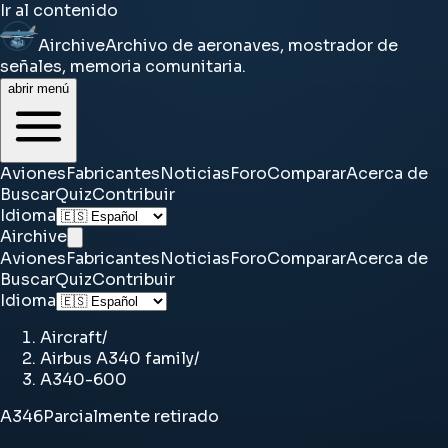
Ir al contenido
Airchive
Archivo de aeronaves, mostrador de
señales, memoria comunitaria.
abrir menú
Aviones
Fabricantes
Noticias
Foro
Comparar
Acerca de
Buscar
Quiz
Contribuir
Idioma
Airchive
Aviones
Fabricantes
Noticias
Foro
Comparar
Acerca de
Buscar
Quiz
Contribuir
Idioma
Aircraft
/
Airbus A340 family
/
A340-600
A346
Parcialmente retirado