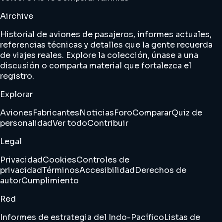
Airchive
Historial de aviones de pasajeros, informes actuales,
referencias técnicas y detalles que la gente recuerda
de viajes reales. Explore la colección, únase a una
discusión o comparta material que fortalezca el
registro.
Explorar
Aviones
Fabricantes
Noticias
Foro
Comparar
Quiz de
personalidad
Ver todo
Contribuir
Legal
Privacidad
Cookies
Controles de
privacidad
Términos
Accesibilidad
Derechos de
autor
Cumplimiento
Red
Informes de estrategia del Indo-Pacífico
Listas de