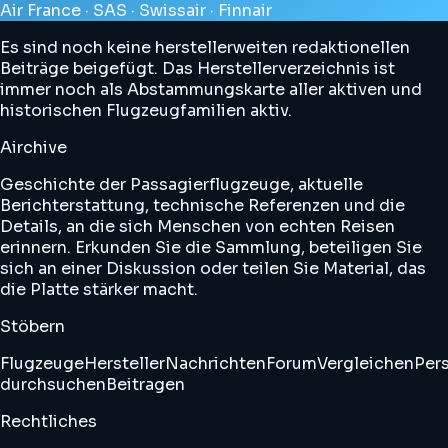
Air France · SAS · Swissair · Finnair
Es sind noch keine herstellerweiten redaktionellen
Beiträge beigefügt. Das Herstellerverzeichnis ist
immer noch als Abstammungskarte aller aktiven und
historischen Flugzeugfamilien aktiv.
Airchive
Geschichte der Passagierflugzeuge, aktuelle
Berichterstattung, technische Referenzen und die
Details, an die sich Menschen von echten Reisen
erinnern. Erkunden Sie die Sammlung, beteiligen Sie
sich an einer Diskussion oder teilen Sie Material, das
die Platte stärker macht.
Stöbern
Flugzeuge
Hersteller
Nachrichten
Forum
Vergleichen
Pers
durchsuchen
Beitragen
Rechtliches