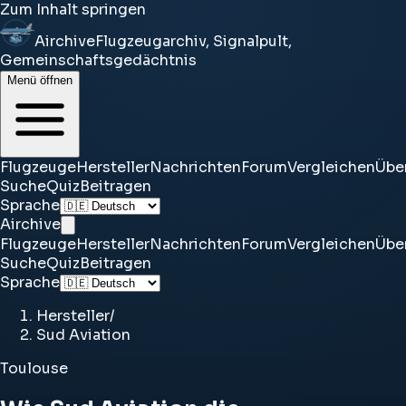
Zum Inhalt springen
Airchive
Flugzeugarchiv, Signalpult,
Gemeinschaftsgedächtnis
Menü öffnen
Flugzeuge
Hersteller
Nachrichten
Forum
Vergleichen
Übe
Suche
Quiz
Beitragen
Sprache
Airchive
Flugzeuge
Hersteller
Nachrichten
Forum
Vergleichen
Übe
Suche
Quiz
Beitragen
Sprache
Hersteller
/
Sud Aviation
Toulouse