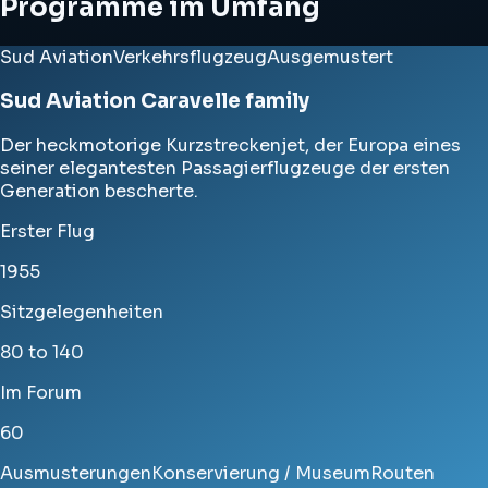
Programme im Umfang
Sud Aviation
Verkehrsflugzeug
Ausgemustert
Sud Aviation Caravelle family
Der heckmotorige Kurzstreckenjet, der Europa eines
seiner elegantesten Passagierflugzeuge der ersten
Generation bescherte.
Erster Flug
1955
Sitzgelegenheiten
80 to 140
Im Forum
60
Ausmusterungen
Konservierung / Museum
Routen