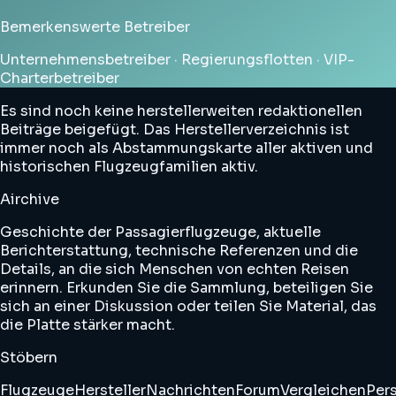
Bemerkenswerte Betreiber
Unternehmensbetreiber · Regierungsflotten · VIP-
Charterbetreiber
Es sind noch keine herstellerweiten redaktionellen
Beiträge beigefügt. Das Herstellerverzeichnis ist
immer noch als Abstammungskarte aller aktiven und
historischen Flugzeugfamilien aktiv.
Airchive
Geschichte der Passagierflugzeuge, aktuelle
Berichterstattung, technische Referenzen und die
Details, an die sich Menschen von echten Reisen
erinnern. Erkunden Sie die Sammlung, beteiligen Sie
sich an einer Diskussion oder teilen Sie Material, das
die Platte stärker macht.
Stöbern
Flugzeuge
Hersteller
Nachrichten
Forum
Vergleichen
Pers