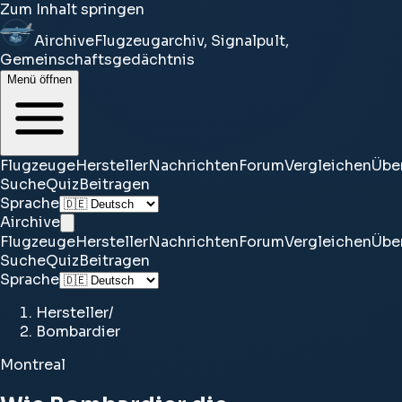
Zum Inhalt springen
Airchive
Flugzeugarchiv, Signalpult,
Gemeinschaftsgedächtnis
Menü öffnen
Flugzeuge
Hersteller
Nachrichten
Forum
Vergleichen
Übe
Suche
Quiz
Beitragen
Sprache
Airchive
Flugzeuge
Hersteller
Nachrichten
Forum
Vergleichen
Übe
Suche
Quiz
Beitragen
Sprache
Hersteller
/
Bombardier
Montreal