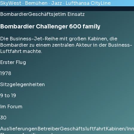
SkyWest · Bemühen · Jazz · Lufthansa CityLine
Bombardier
Geschäftsjet
Im Einsatz
Bombardier Challenger 600 family
Die Business-Jet-Reihe mit großen Kabinen, die
Bombardier zu einem zentralen Akteur in der Business-
Luftfahrt machte.
Erster Flug
1978
Sitzgelegenheiten
9 to 19
Im Forum
30
Auslieferungen
Betreiber
Geschäftsluftfahrt
Kabinen/In