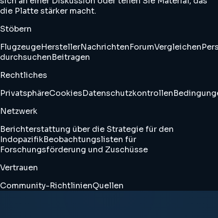
sich an einer Diskussion oder teilen Sie Material, das
die Platte stärker macht.
Stöbern
Flugzeuge
Hersteller
Nachrichten
Forum
Vergleichen
Pers
durchsuchen
Beitragen
Rechtliches
Privatsphäre
Cookies
Datenschutzkontrollen
Bedingung
Netzwerk
Berichterstattung über die Strategie für den
Indopazifik
Beobachtungslisten für
Forschungsförderung und Zuschüsse
Vertrauen
Community-Richtlinien
Quellen