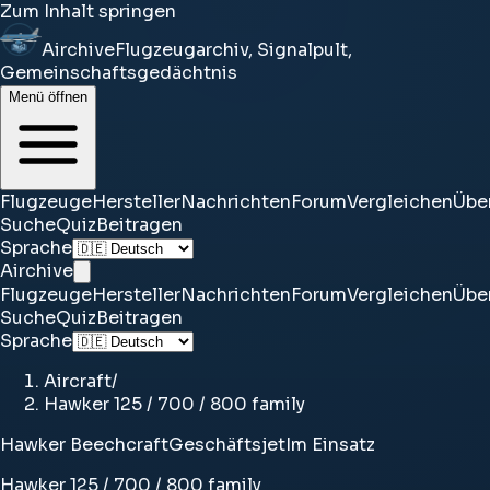
Zum Inhalt springen
Airchive
Flugzeugarchiv, Signalpult,
Gemeinschaftsgedächtnis
Menü öffnen
Flugzeuge
Hersteller
Nachrichten
Forum
Vergleichen
Übe
Suche
Quiz
Beitragen
Sprache
Airchive
Flugzeuge
Hersteller
Nachrichten
Forum
Vergleichen
Übe
Suche
Quiz
Beitragen
Sprache
Aircraft
/
Hawker 125 / 700 / 800 family
Hawker Beechcraft
Geschäftsjet
Im Einsatz
Hawker 125 / 700 / 800 family