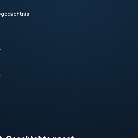
tsgedächtnis
r
r