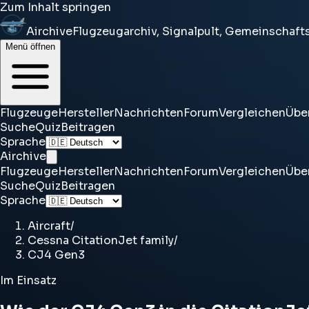
Zum Inhalt springen
Airchive
Flugzeugarchiv, Signalpult, Gemeinschaf
Menü öffnen
Flugzeuge
Hersteller
Nachrichten
Forum
Vergleichen
Übe
Suche
Quiz
Beitragen
Sprache
Airchive
Flugzeuge
Hersteller
Nachrichten
Forum
Vergleichen
Übe
Suche
Quiz
Beitragen
Sprache
Aircraft
/
Cessna CitationJet family
/
CJ4 Gen3
Im Einsatz