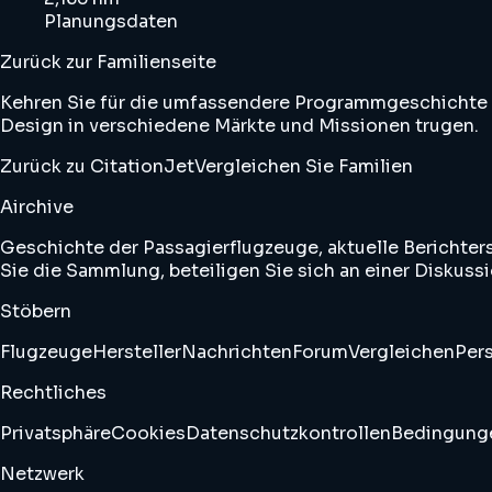
Planungsdaten
Zurück zur Familienseite
Kehren Sie für die umfassendere Programmgeschichte z
Design in verschiedene Märkte und Missionen trugen.
Zurück zu CitationJet
Vergleichen Sie Familien
Airchive
Geschichte der Passagierflugzeuge, aktuelle Berichter
Sie die Sammlung, beteiligen Sie sich an einer Diskussio
Stöbern
Flugzeuge
Hersteller
Nachrichten
Forum
Vergleichen
Pers
Rechtliches
Privatsphäre
Cookies
Datenschutzkontrollen
Bedingung
Netzwerk