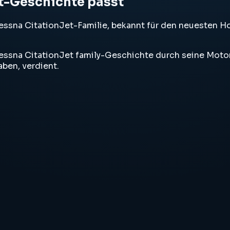
et-Geschichte passt
 Cessna CitationJet-Familie, bekannt für den neuesten 
essna CitationJet family-Geschichte durch seine Motor
aben, verdient.