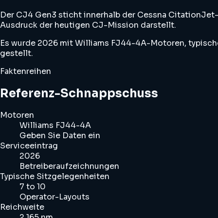
Der CJ4 Gen3 sticht innerhalb der Cessna CitationJet-
Ausdruck der heutigen CJ-Mission darstellt.
Es wurde 2026 mit Williams FJ44-4A-Motoren, typischen
gestellt.
Faktenreihen
Referenz-Schnappschuss
Motoren
Williams FJ44-4A
Geben Sie Daten ein
Serviceeintrag
2026
Betreiberaufzeichnungen
Typische Sitzgelegenheiten
7 to 10
Operator-Layouts
Reichweite
2,165 nm