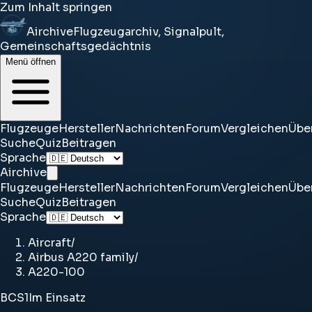
Zum Inhalt springen
Airchive
Flugzeugarchiv, Signalpult,
Gemeinschaftsgedächtnis
Menü öffnen
Flugzeuge
Hersteller
Nachrichten
Forum
Vergleichen
Übe
Suche
Quiz
Beitragen
Sprache
Airchive
Flugzeuge
Hersteller
Nachrichten
Forum
Vergleichen
Übe
Suche
Quiz
Beitragen
Sprache
Aircraft
/
Airbus A220 family
/
A220-100
BCS1
Im Einsatz