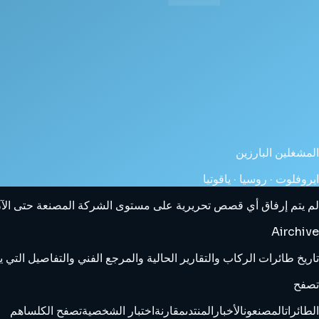
المشغلين البارزين
ايروفلوت · روسيا · ياقوتيا
لم يتم إرفاق أي قصص تحريرية على مستوى الشركة المصنعة حتى الآن. 
Airchive
تاريخ طائرات الركاب والتقارير الحالية والمرجع الفني والتفاصيل الت
تصفح
الطائرات
المصنعون
الأخبار
المنتدى
مقارنة
اختبار الشخصية
تصفح الكل
ساهم