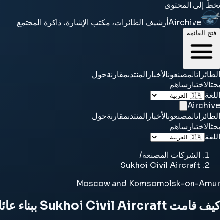
تخطَّ إلى المحتوى
Airchive
أرشيف الطائرات، مكتب الإشارة، ذاكرة المجتمع
فتح القائمة
الطائرات
المصنعون
الأخبار
المنتدى
مقارنة
حول
بحث
الاختبار
ساهم
اللغة
Airchive
الطائرات
المصنعون
الأخبار
المنتدى
مقارنة
حول
بحث
الاختبار
ساهم
اللغة
الشركات المصنعة
/
Sukhoi Civil Aircraft
Moscow and Komsomolsk-on-Amur
كيف قامت Sukhoi Civil Aircraft ببناء عائلات الطائرات التي تحدد سمعتها