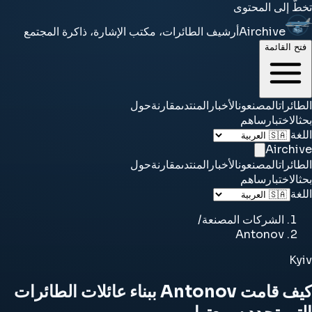
تخطَّ إلى المحتوى
Airchive
أرشيف الطائرات، مكتب الإشارة، ذاكرة المجتمع
فتح القائمة
الطائرات
المصنعون
الأخبار
المنتدى
مقارنة
حول
بحث
الاختبار
ساهم
اللغة
Airchive
الطائرات
المصنعون
الأخبار
المنتدى
مقارنة
حول
بحث
الاختبار
ساهم
اللغة
الشركات المصنعة
/
Antonov
Kyiv
كيف قامت Antonov ببناء عائلات الطائرات