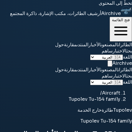
تخطَّ إلى المحتوى
Airchive
أرشيف الطائرات، مكتب الإشارة، ذاكرة المجتمع
فتح القائمة
الطائرات
المصنعون
الأخبار
المنتدى
مقارنة
حول
بحث
الاختبار
ساهم
اللغة
Airchive
الطائرات
المصنعون
الأخبار
المنتدى
مقارنة
حول
بحث
الاختبار
ساهم
اللغة
/
Aircraft
Tupolev Tu-154 family
Tupolev
طائرة
خارج الخدمة
Tupolev Tu-154 family