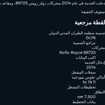
دخلت الخدمة في عام 2014 بمحركات رولز رويس BR725، ومقاعد نموذجية تتسع لـ 11 إلى 19 مقعدًا، ومدى منشور يبلغ حوالي 7500 ميل بحري.
صفوف الحقيقة
لقطة مرجعية
تسمية منظمة الطيران المدني الدولي
GLF6
مراجع التسمية
محركات
Rolls-Royce BR725
اكتب البيانات
إدخال الخدمة
2014
سجلات المشغل
أماكن جلوس نموذجية
11 to 19
تخطيطات المشغل
النطاق
7,500 nm
بيانات التخطيط