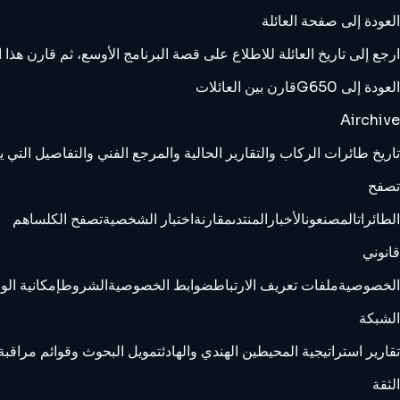
العودة إلى صفحة العائلة
ارجع إلى تاريخ العائلة للاطلاع على قصة البرنامج الأوسع، ثم قارن هذ
العودة إلى G650
قارن بين العائلات
Airchive
تاريخ طائرات الركاب والتقارير الحالية والمرجع الفني والتفاصيل الت
تصفح
الطائرات
المصنعون
الأخبار
المنتدى
مقارنة
اختبار الشخصية
تصفح الكل
ساهم
قانوني
الخصوصية
ملفات تعريف الارتباط
ضوابط الخصوصية
الشروط
إمكانية الو
الشبكة
تقارير استراتيجية المحيطين الهندي والهادئ
تمويل البحوث وقوائم مراقبة 
الثقة