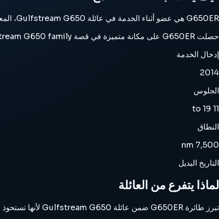
G650ER هي عضو أثناء الخدمة في عائلة Gulfstream G650، المعروفة بفرعها واسع النطاق الذي حول العائلة إلى مرجع حقيقي عابر للقارات.
حصلت G650ER على مكانة متميزة في قصة Gulfstream G650 family من خلال محركاتها ومقاعدها ومداها ومدخل الخدمة، وقد اختارها مشغلو المهام للطيران.
إدخال الخدمة
2014
الجلوس
11 to 19
النطاق
7,500 nm
التاريخ البديل
لماذا يتفرع من العائلة
تبرز طائرة G650ER ضمن عائلة Gulfstream G650 لأنها تستحوذ على الفرع واسع النطاق الذي حول العائلة إلى مرجع حقيقي عابر للقارات.