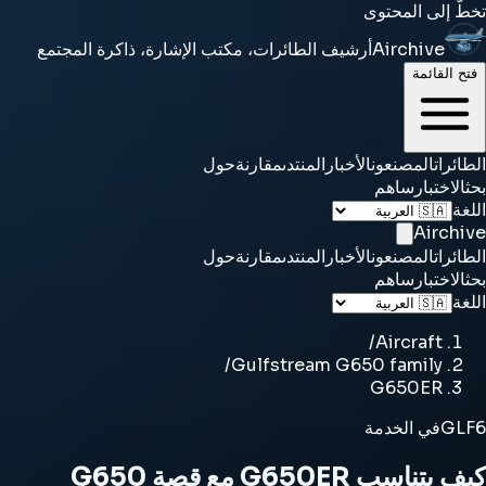
تخطَّ إلى المحتوى
Airchive
أرشيف الطائرات، مكتب الإشارة، ذاكرة المجتمع
فتح القائمة
الطائرات
المصنعون
الأخبار
المنتدى
مقارنة
حول
بحث
الاختبار
ساهم
اللغة
Airchive
الطائرات
المصنعون
الأخبار
المنتدى
مقارنة
حول
بحث
الاختبار
ساهم
اللغة
/
Aircraft
/
Gulfstream G650 family
G650ER
GLF6
في الخدمة
كيف يتناسب G650ER مع قصة G650