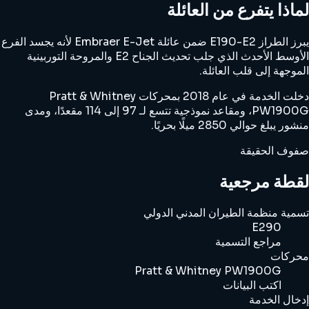
لماذا يتفرع من العائلة
يبرز الطراز E190-E2 ضمن عائلة Embraer E-Jet لأنه يجسد الفرع
الأوسط الأحدث الذي جلب تحديث الجناح E2 والمروحة التوربينية
الموجهة إلى قلب العائلة.
دخلت الخدمة في عام 2018 بمحركات Pratt & Whitney
PW1900G، ومقاعد نموذجية تتسع لـ 97 إلى 114 مقعدًا، ومدى
منشور يبلغ حوالي 2850 ميلًا بحريًا.
صفوف الحقيقة
لقطة مرجعية
تسمية منظمة الطيران المدني الدولي
E290
مراجع التسمية
محركات
Pratt & Whitney PW1900G
اكتب البيانات
إدخال الخدمة