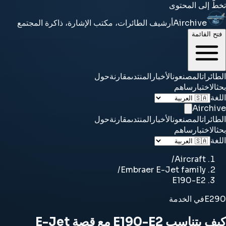
تخطَّ إلى المحتوى
Airchive
أرشيف الطائرات، مكتب الإشارة، ذاكرة المجتمع
فتح القائمة
الطائرات
المصنعون
الأخبار
المنتدى
مقارنة
حول
بحث
الاختبار
ساهم
اللغة
Airchive
الطائرات
المصنعون
الأخبار
المنتدى
مقارنة
حول
بحث
الاختبار
ساهم
اللغة
/
Aircraft
/
Embraer E-Jet family
E190-E2
E290
في الخدمة
كيف يتناسب E190-E2 مع قصة E-Jet